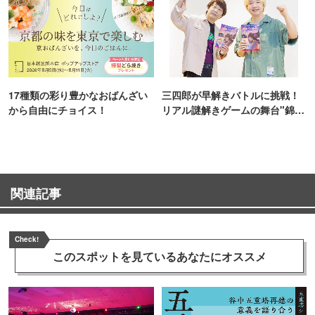
17種類の彩り豊かなおばんざい
三四郎が早解きバトルに挑戦！
から自由にチョイス！
リアル謎解きゲームの舞台"錦糸
町PARCO・楽天地"を巡る！
関連記事
Check!
このスポットを見ている
あなたにオススメ