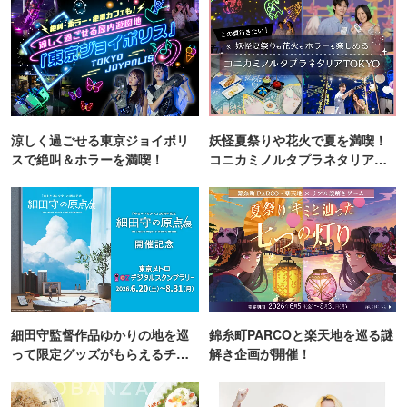
涼しく過ごせる東京ジョイポリ
妖怪夏祭りや花火で夏を満喫！
スで絶叫＆ホラーを満喫！
コニカミノルタプラネタリア
TOKYO
細田守監督作品ゆかりの地を巡
錦糸町PARCOと楽天地を巡る謎
って限定グッズがもらえるチャ
解き企画が開催！
ンス！