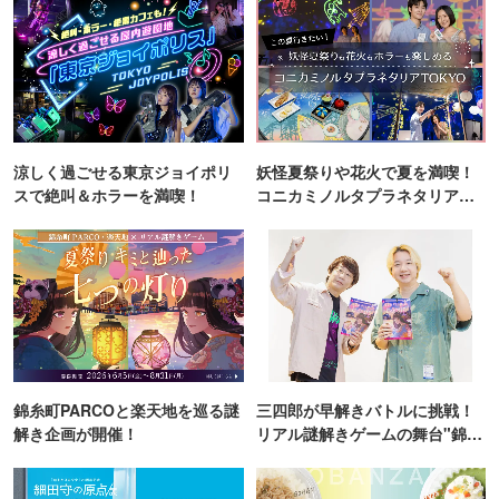
涼しく過ごせる東京ジョイポリ
妖怪夏祭りや花火で夏を満喫！
スで絶叫＆ホラーを満喫！
コニカミノルタプラネタリア
TOKYO
錦糸町PARCOと楽天地を巡る謎
三四郎が早解きバトルに挑戦！
解き企画が開催！
リアル謎解きゲームの舞台"錦糸
町PARCO・楽天地"を巡る！