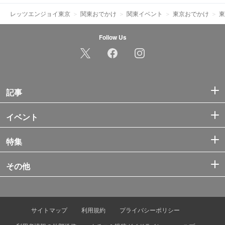
レッツエンジョイ東京
関東おでかけ
関東イベント
東京おでかけ
東
Follow Us
記事
イベント
特集
その他
サイトマップ
利用規約
プライバシーポリシー