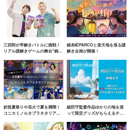
三四郎が早解きバトルに挑戦！
錦糸町PARCOと楽天地を巡る謎
リアル謎解きゲームの舞台"錦糸
解き企画が開催！
町PARCO・楽天地"を巡る！
妖怪夏祭りや花火で夏を満喫！
細田守監督作品ゆかりの地を巡
コニカミノルタプラネタリア
って限定グッズがもらえるチャ
TOKYO
ンス！