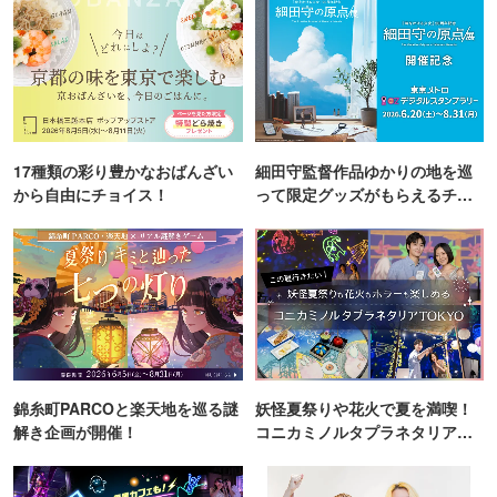
17種類の彩り豊かなおばんざい
細田守監督作品ゆかりの地を巡
から自由にチョイス！
って限定グッズがもらえるチャ
ンス！
錦糸町PARCOと楽天地を巡る謎
妖怪夏祭りや花火で夏を満喫！
解き企画が開催！
コニカミノルタプラネタリア
TOKYO