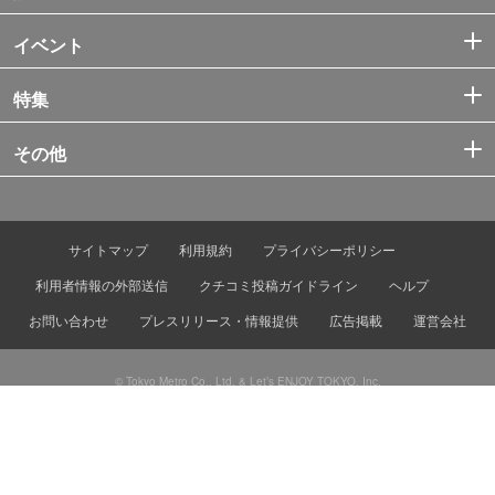
イベント
特集
その他
サイトマップ
利用規約
プライバシーポリシー
利用者情報の外部送信
クチコミ投稿ガイドライン
ヘルプ
お問い合わせ
プレスリリース・情報提供
広告掲載
運営会社
© Tokyo Metro Co., Ltd. & Let’s ENJOY TOKYO, Inc.