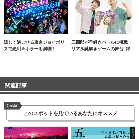
涼しく過ごせる東京ジョイポリ
三四郎が早解きバトルに挑戦！
スで絶叫＆ホラーを満喫！
リアル謎解きゲームの舞台"錦糸
町PARCO・楽天地"を巡る！
関連記事
Check!
このスポットを見ている
あなたにオススメ