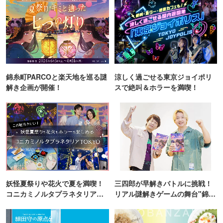
錦糸町PARCOと楽天地を巡る謎
涼しく過ごせる東京ジョイポリ
解き企画が開催！
スで絶叫＆ホラーを満喫！
妖怪夏祭りや花火で夏を満喫！
三四郎が早解きバトルに挑戦！
コニカミノルタプラネタリア
リアル謎解きゲームの舞台"錦糸
TOKYO
町PARCO・楽天地"を巡る！