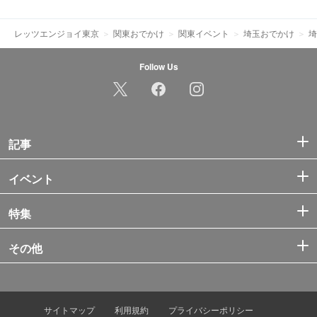
レッツエンジョイ東京
関東おでかけ
関東イベント
埼玉おでかけ
埼
Follow Us
記事
イベント
特集
その他
サイトマップ
利用規約
プライバシーポリシー