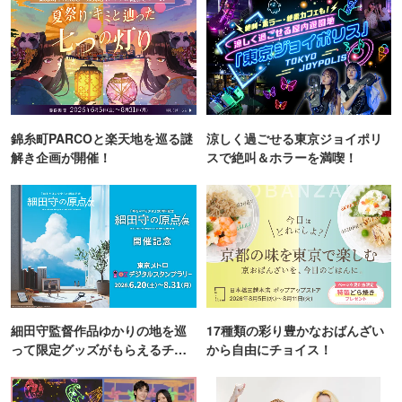
錦糸町PARCOと楽天地を巡る謎
涼しく過ごせる東京ジョイポリ
解き企画が開催！
スで絶叫＆ホラーを満喫！
細田守監督作品ゆかりの地を巡
17種類の彩り豊かなおばんざい
って限定グッズがもらえるチャ
から自由にチョイス！
ンス！