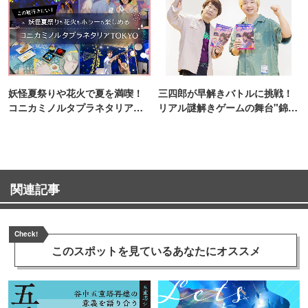
妖怪夏祭りや花火で夏を満喫！
三四郎が早解きバトルに挑戦！
コニカミノルタプラネタリア
リアル謎解きゲームの舞台"錦糸
TOKYO
町PARCO・楽天地"を巡る！
関連記事
Check!
このスポットを見ている
あなたにオススメ