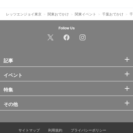
レッツエンジョイ東京
関東おでかけ
関東イベント
千葉おでかけ
千
Follow Us
記事
イベント
特集
その他
サイトマップ
利用規約
プライバシーポリシー