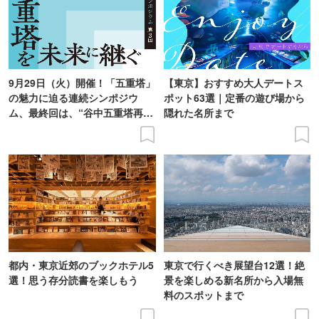
9月29日（火）開催！「五重塔」
【東京】おすすめ大人デートス
の魅力に迫る連続シンポジウ
ポット63選｜定番の遊び場から
ム、最終回は、“谷中五重塔再建
隠れた名所まで
の意義を語り合う”がテーマ
都内・東京近郊のブックホテル5
東京で行くべき展望台12選！絶
選！思う存分読書を楽しもう
景を楽しめる新名所から入場無
料のスポットまで