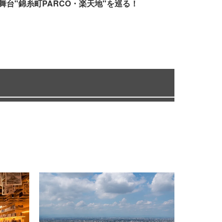
舞台"錦糸町PARCO・楽天地"を巡る！