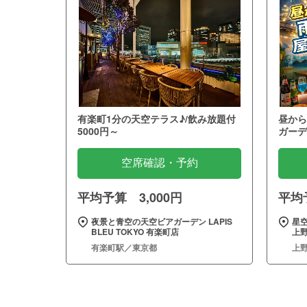
有楽町1分の天空テラス♪/飲み放題付
昼から
5000円～
ガーデ
空席確認・予約
平均予算 3,000円
平均予
夜景と青空の天空ビアガーデン LAPIS
星
BLEU TOKYO 有楽町店
上野
有楽町駅／東京都
上