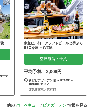
体験
東宝ビル前！クラフトビールと手ぶら
BBQを屋上で堪能
空席確認・予約
平均予算 3,000円
ガーデ
新宿ビアガーデン 宴 ～UTAGE～
Terrace 新宿店
西武新宿駅／東京都
他の
バーベキュー
/
ビアガーデン
情報を見る