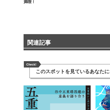
満喫！
関連記事
Check!
このスポットを見ている
あなたに