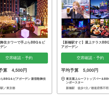
舞伎タワーで手ぶらBBQ＆ビ
【新橋駅すぐ】屋上テラスBB
デン
アガーデン
空席確認・予約
空席確認・予約
算 4,500円
平均予算 5,000円
ぶらBBQ＆ビアガーデン 新宿歌舞伎
東京屋上ルーフトップバー＆BBQ
ンボースター
宿駅／東京都
新橋駅 徒歩1分／都道府県不明