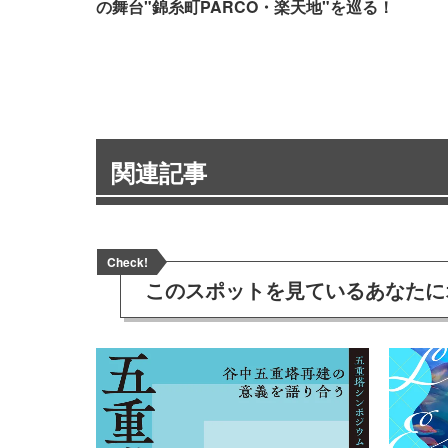
の舞台"錦糸町PARCO・楽天地"を巡る！
関連記事
Check!
このスポットを見ている
あなたに