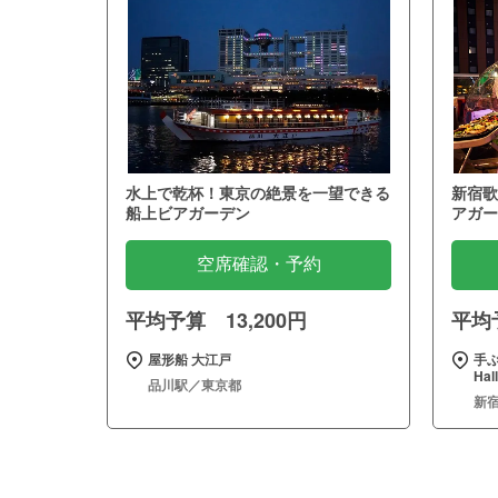
水上で乾杯！東京の絶景を一望できる
新宿歌
船上ビアガーデン
アガー
空席確認・予約
平均予算 13,200円
平均予
屋形船 大江戸
手
Hall
品川駅／東京都
新