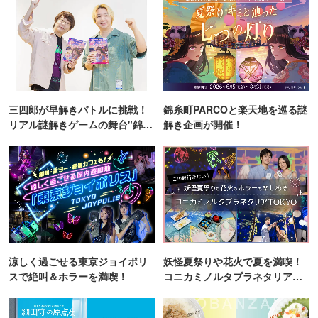
三四郎が早解きバトルに挑戦！
錦糸町PARCOと楽天地を巡る謎
リアル謎解きゲームの舞台"錦糸
解き企画が開催！
町PARCO・楽天地"を巡る！
涼しく過ごせる東京ジョイポリ
妖怪夏祭りや花火で夏を満喫！
スで絶叫＆ホラーを満喫！
コニカミノルタプラネタリア
TOKYO