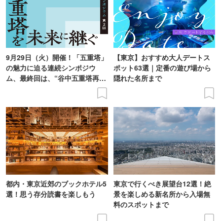
9月29日（火）開催！「五重塔」
【東京】おすすめ大人デートス
の魅力に迫る連続シンポジウ
ポット63選｜定番の遊び場から
ム、最終回は、“谷中五重塔再建
隠れた名所まで
の意義を語り合う”がテーマ
都内・東京近郊のブックホテル5
東京で行くべき展望台12選！絶
選！思う存分読書を楽しもう
景を楽しめる新名所から入場無
料のスポットまで