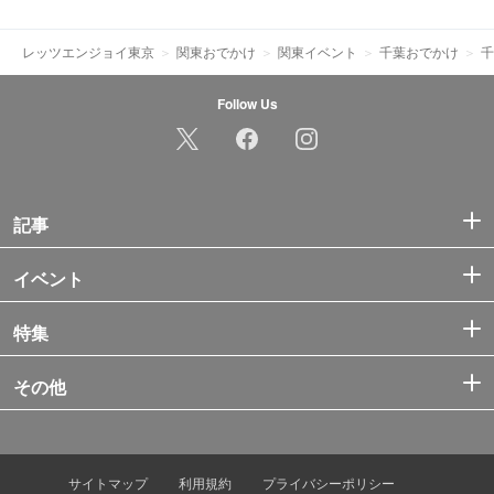
レッツエンジョイ東京
関東おでかけ
関東イベント
千葉おでかけ
千
Follow Us
記事
イベント
特集
その他
サイトマップ
利用規約
プライバシーポリシー