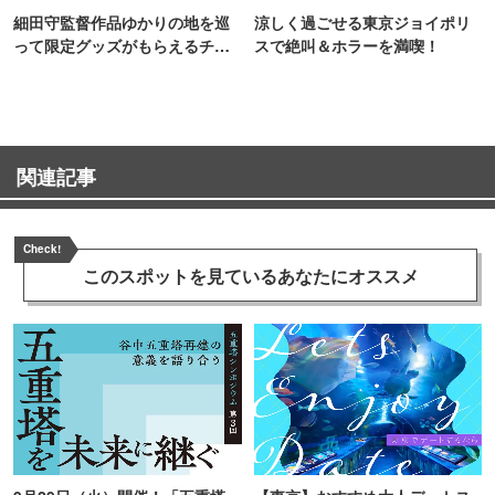
細田守監督作品ゆかりの地を巡
涼しく過ごせる東京ジョイポリ
って限定グッズがもらえるチャ
スで絶叫＆ホラーを満喫！
ンス！
関連記事
Check!
このスポットを見ている
あなたにオススメ