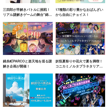
三四郎が早解きバトルに挑戦！
17種類の彩り豊かなおばんざい
リアル謎解きゲームの舞台"錦糸
から自由にチョイス！
町PARCO・楽天地"を巡る！
錦糸町PARCOと楽天地を巡る謎
妖怪夏祭りや花火で夏を満喫！
解き企画が開催！
コニカミノルタプラネタリア
TOKYO