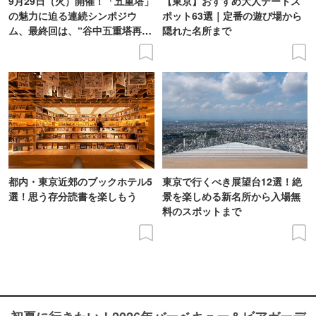
9月29日（火）開催！「五重塔」
【東京】おすすめ大人デートス
の魅力に迫る連続シンポジウ
ポット63選｜定番の遊び場から
ム、最終回は、“谷中五重塔再建
隠れた名所まで
の意義を語り合う”がテーマ
都内・東京近郊のブックホテル5
東京で行くべき展望台12選！絶
選！思う存分読書を楽しもう
景を楽しめる新名所から入場無
料のスポットまで