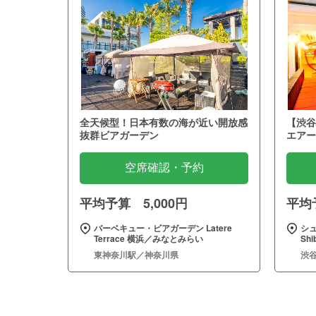
全天候型！日本有数の海が近い開放感
【渋谷
抜群ビアガーデン
エアー
空席確認・予約
平均予算 5,000円
平均予
バーベキュー・ビアガーデン Latere
シュ
Terrace 横浜／みなとみらい
Sh
東神奈川駅／神奈川県
渋