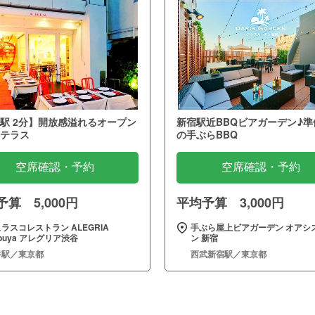
駅 2分】開放感溢れるオープン
新宿駅近BBQビアガーデン♪準
テラス
の手ぶらBBQ
空席確認・予約
空席確認・予約
算 5,000円
平均予算 3,000円
ラスコレストラン ALEGRIA
手ぶら屋上ビアガーデン オアシ
ibuya アレグリア渋谷
ン 新宿
谷駅／東京都
西武新宿駅／東京都