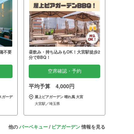
備不要
昼飲み・持ち込みもOK！大宮駅徒歩2
分でBBQ！
空席確認・予約
平均予算 4,000円
スガーデ
屋上ビアガーデン 晴れ風 大宮
大宮駅／埼玉県
他の
バーベキュー
/
ビアガーデン
情報を見る