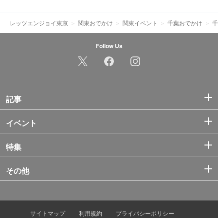
レッツエンジョイ東京
関東おでかけ
関東イベント
千葉おでかけ
千
Follow Us
記事
イベント
特集
その他
サイトマップ
利用規約
プライバシーポリシー