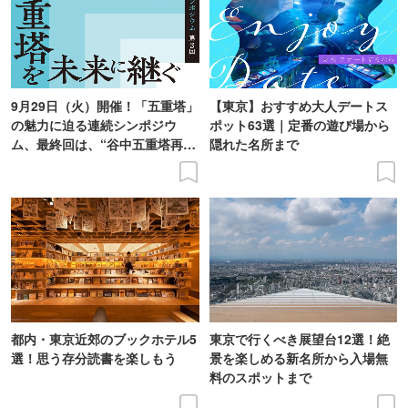
9月29日（火）開催！「五重塔」
【東京】おすすめ大人デートス
の魅力に迫る連続シンポジウ
ポット63選｜定番の遊び場から
ム、最終回は、“谷中五重塔再建
隠れた名所まで
の意義を語り合う”がテーマ
都内・東京近郊のブックホテル5
東京で行くべき展望台12選！絶
選！思う存分読書を楽しもう
景を楽しめる新名所から入場無
料のスポットまで