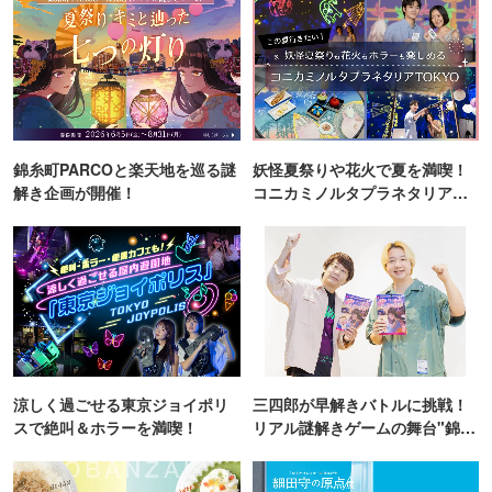
錦糸町PARCOと楽天地を巡る謎
妖怪夏祭りや花火で夏を満喫！
解き企画が開催！
コニカミノルタプラネタリア
TOKYO
涼しく過ごせる東京ジョイポリ
三四郎が早解きバトルに挑戦！
スで絶叫＆ホラーを満喫！
リアル謎解きゲームの舞台"錦糸
町PARCO・楽天地"を巡る！