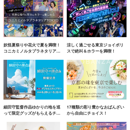
妖怪夏祭りや花火で夏を満喫！
涼しく過ごせる東京ジョイポリ
コニカミノルタプラネタリア
スで絶叫＆ホラーを満喫！
TOKYO
細田守監督作品ゆかりの地を巡
17種類の彩り豊かなおばんざい
って限定グッズがもらえるチャ
から自由にチョイス！
ンス！