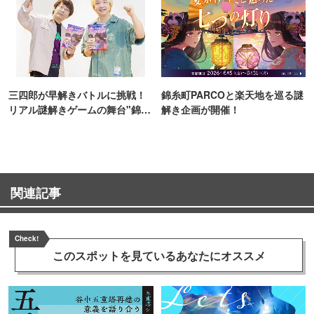
三四郎が早解きバトルに挑戦！
錦糸町PARCOと楽天地を巡る謎
リアル謎解きゲームの舞台"錦糸
解き企画が開催！
町PARCO・楽天地"を巡る！
関連記事
Check!
このスポットを見ている
あなたにオススメ