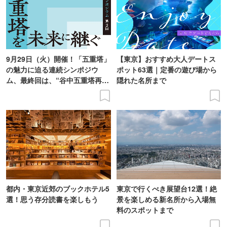
9月29日（火）開催！「五重塔」
【東京】おすすめ大人デートス
の魅力に迫る連続シンポジウ
ポット63選｜定番の遊び場から
ム、最終回は、“谷中五重塔再建
隠れた名所まで
の意義を語り合う”がテーマ
都内・東京近郊のブックホテル5
東京で行くべき展望台12選！絶
選！思う存分読書を楽しもう
景を楽しめる新名所から入場無
料のスポットまで