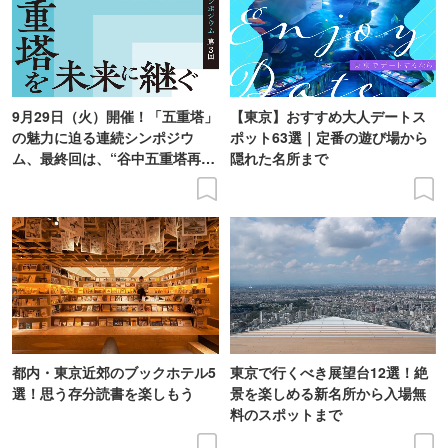
9月29日（火）開催！「五重塔」
【東京】おすすめ大人デートス
の魅力に迫る連続シンポジウ
ポット63選｜定番の遊び場から
ム、最終回は、“谷中五重塔再建
隠れた名所まで
の意義を語り合う”がテーマ
都内・東京近郊のブックホテル5
東京で行くべき展望台12選！絶
選！思う存分読書を楽しもう
景を楽しめる新名所から入場無
料のスポットまで