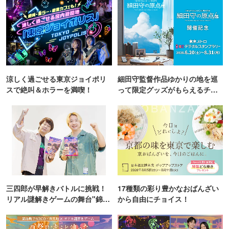
涼しく過ごせる東京ジョイポリ
細田守監督作品ゆかりの地を巡
スで絶叫＆ホラーを満喫！
って限定グッズがもらえるチャ
ンス！
三四郎が早解きバトルに挑戦！
17種類の彩り豊かなおばんざい
リアル謎解きゲームの舞台"錦糸
から自由にチョイス！
町PARCO・楽天地"を巡る！