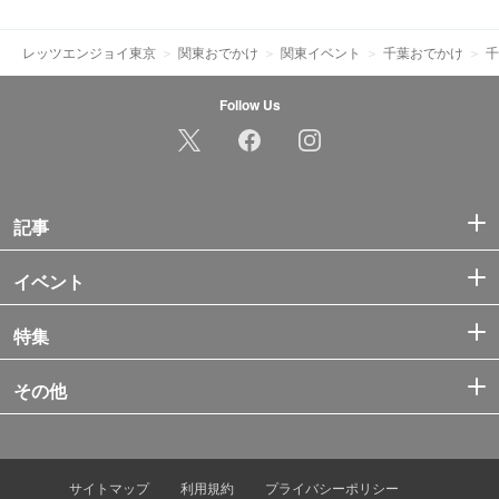
レッツエンジョイ東京
関東おでかけ
関東イベント
千葉おでかけ
千
Follow Us
記事
イベント
特集
その他
サイトマップ
利用規約
プライバシーポリシー