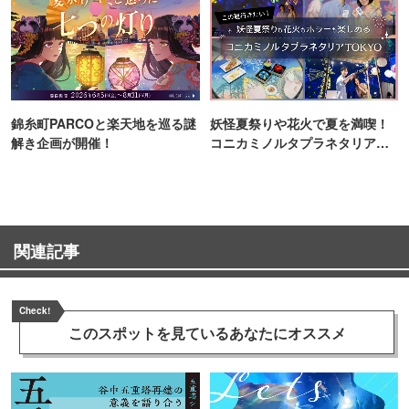
錦糸町PARCOと楽天地を巡る謎
妖怪夏祭りや花火で夏を満喫！
解き企画が開催！
コニカミノルタプラネタリア
TOKYO
関連記事
Check!
このスポットを見ている
あなたにオススメ