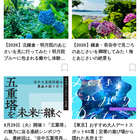
【2026】北鎌倉・明月院のあじ
【2026】鎌倉・長谷寺で見ごろ
さいを見に行ってみた！明月院
のあじさいを満喫してみた！海
ブルーに包まれる癒やし体験レ
とあじさいの絶景も
ポ
9月29日（火）開催！「五重塔」
【東京】おすすめ大人デートス
の魅力に迫る連続シンポジウ
ポット63選｜定番の遊び場から
ム、最終回は、“谷中五重塔再建
隠れた名所まで