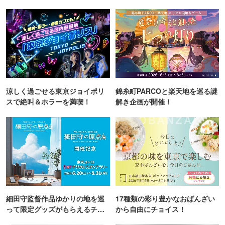
涼しく過ごせる東京ジョイポリ
錦糸町PARCOと楽天地を巡る謎
スで絶叫＆ホラーを満喫！
解き企画が開催！
細田守監督作品ゆかりの地を巡
17種類の彩り豊かなおばんざい
って限定グッズがもらえるチャ
から自由にチョイス！
ンス！