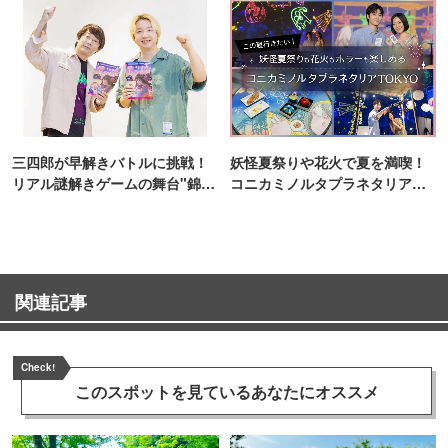
三四郎が早解きバトルに挑戦！
妖怪夏祭りや花火で夏を満喫！
リアル謎解きゲームの舞台"錦糸
コニカミノルタプラネタリア
町PARCO・楽天地"を巡る！
TOKYO
関連記事
Check!
このスポットを見ている
あなたにオススメ