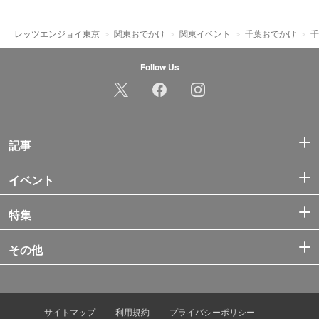
レッツエンジョイ東京
関東おでかけ
関東イベント
千葉おでかけ
千
Follow Us
記事
イベント
特集
その他
サイトマップ
利用規約
プライバシーポリシー