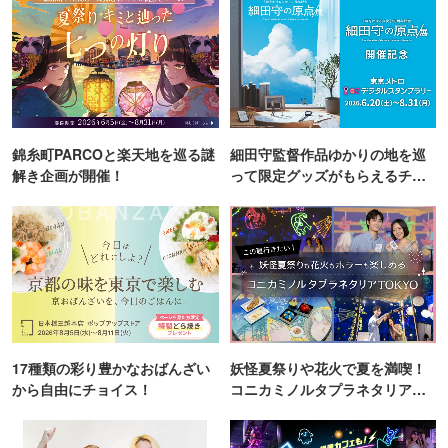
錦糸町PARCOと楽天地を巡る謎
細田守監督作品ゆかりの地を巡
解き企画が開催！
って限定グッズがもらえるチャ
ンス！
17種類の彩り豊かなおばんざい
妖怪夏祭りや花火で夏を満喫！
から自由にチョイス！
コニカミノルタプラネタリア
TOKYO