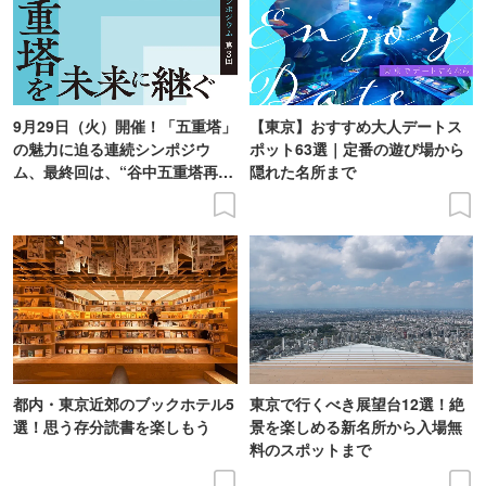
9月29日（火）開催！「五重塔」
【東京】おすすめ大人デートス
の魅力に迫る連続シンポジウ
ポット63選｜定番の遊び場から
ム、最終回は、“谷中五重塔再建
隠れた名所まで
の意義を語り合う”がテーマ
都内・東京近郊のブックホテル5
東京で行くべき展望台12選！絶
選！思う存分読書を楽しもう
景を楽しめる新名所から入場無
料のスポットまで