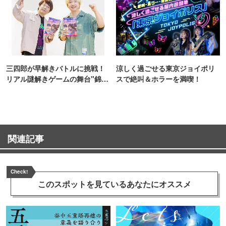
三四郎が早解きバトルに挑戦！
涼しく過ごせる東京ジョイポリ
リアル謎解きゲームの舞台"錦糸
スで絶叫＆ホラーを満喫！
町PARCO・楽天地"を巡る！
関連記事
Check!
このスポットを見ている
あなたにオススメ