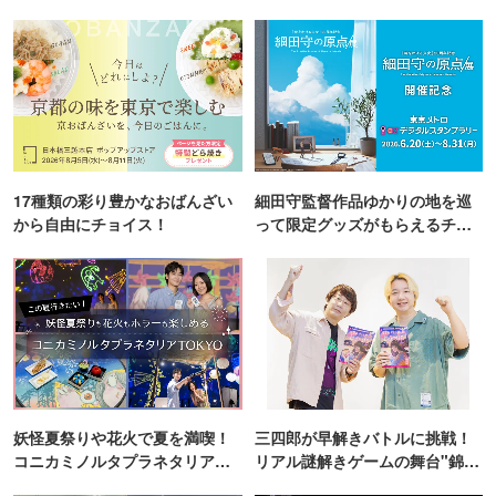
17種類の彩り豊かなおばんざい
細田守監督作品ゆかりの地を巡
から自由にチョイス！
って限定グッズがもらえるチャ
ンス！
妖怪夏祭りや花火で夏を満喫！
三四郎が早解きバトルに挑戦！
コニカミノルタプラネタリア
リアル謎解きゲームの舞台"錦糸
TOKYO
町PARCO・楽天地"を巡る！