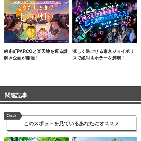
錦糸町PARCOと楽天地を巡る謎
涼しく過ごせる東京ジョイポリ
解き企画が開催！
スで絶叫＆ホラーを満喫！
関連記事
Check!
このスポットを見ている
あなたにオススメ