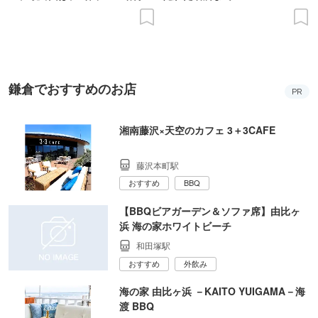
の意義を語り合う”がテーマ
鎌倉でおすすめのお店
PR
湘南藤沢×天空のカフェ 3＋3CAFE
藤沢本町駅
おすすめ
BBQ
【BBQビアガーデン＆ソファ席】由比ヶ
浜 海の家ホワイトビーチ
和田塚駅
おすすめ
外飲み
海の家 由比ヶ浜 －KAITO YUIGAMA－海
渡 BBQ