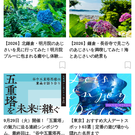
【2026】北鎌倉・明月院のあじ
【2026】鎌倉・長谷寺で見ごろ
さいを見に行ってみた！明月院
のあじさいを満喫してみた！海
ブルーに包まれる癒やし体験レ
とあじさいの絶景も
ポ
9月29日（火）開催！「五重塔」
【東京】おすすめ大人デートス
の魅力に迫る連続シンポジウ
ポット63選｜定番の遊び場から
ム、最終回は、“谷中五重塔再建
隠れた名所まで