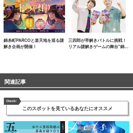
錦糸町PARCOと楽天地を巡る謎
三四郎が早解きバトルに挑戦！
解き企画が開催！
リアル謎解きゲームの舞台"錦糸
町PARCO・楽天地"を巡る！
関連記事
Check!
このスポットを見ている
あなたにオススメ