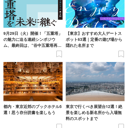
9月29日（火）開催！「五重塔」
【東京】おすすめ大人デートス
の魅力に迫る連続シンポジウ
ポット63選｜定番の遊び場から
ム、最終回は、“谷中五重塔再建
隠れた名所まで
の意義を語り合う”がテーマ
都内・東京近郊のブックホテル5
東京で行くべき展望台12選！絶
選！思う存分読書を楽しもう
景を楽しめる新名所から入場無
料のスポットまで