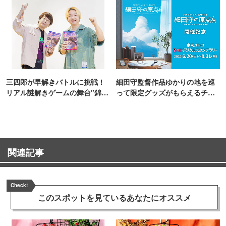
三四郎が早解きバトルに挑戦！
細田守監督作品ゆかりの地を巡
リアル謎解きゲームの舞台"錦糸
って限定グッズがもらえるチャ
町PARCO・楽天地"を巡る！
ンス！
関連記事
Check!
このスポットを見ている
あなたにオススメ