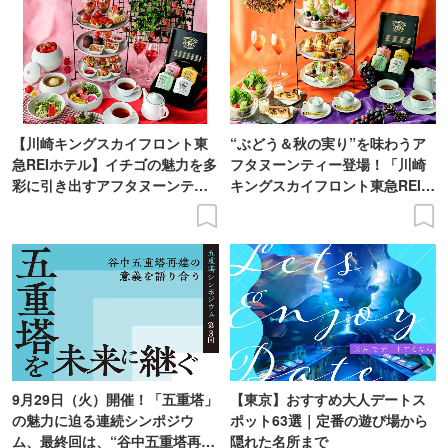
【川崎キングスカイフロント東
“ぶどう＆秋の実り”を味わうア
急REIホテル】イチゴの魅力を多
フタヌーンティー登場！「川崎
彩に引き出すアフタヌーンティ
キングスカイフロント東急REIホ
ー登場
テル」で
9月29日（火）開催！「五重塔」
【東京】おすすめ大人デートス
の魅力に迫る連続シンポジウ
ポット63選｜定番の遊び場から
ム、最終回は、“谷中五重塔再建
隠れた名所まで