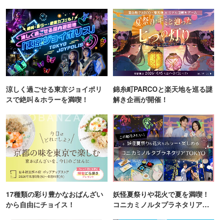
涼しく過ごせる東京ジョイポリ
錦糸町PARCOと楽天地を巡る謎
スで絶叫＆ホラーを満喫！
解き企画が開催！
17種類の彩り豊かなおばんざい
妖怪夏祭りや花火で夏を満喫！
から自由にチョイス！
コニカミノルタプラネタリア
TOKYO