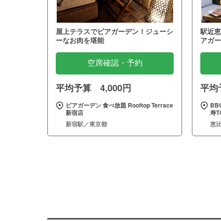
屋上テラスでビアガーデン！ジューシ
駅近恵
ーなお肉を堪能
アガー
空席確認・予約
平均予算 4,000円
平均予
ビアガーデン 食べ放題 Rooftop Terrace
BB
新宿店
寿T
新宿駅／東京都
恵