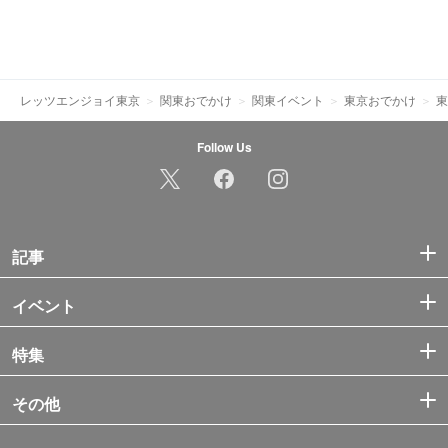
レッツエンジョイ東京
関東おでかけ
関東イベント
東京おでかけ
東
Follow Us
記事
イベント
特集
その他