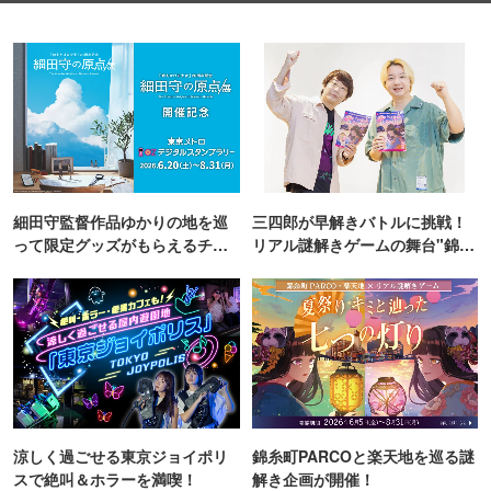
細田守監督作品ゆかりの地を巡
三四郎が早解きバトルに挑戦！
って限定グッズがもらえるチャ
リアル謎解きゲームの舞台"錦糸
ンス！
町PARCO・楽天地"を巡る！
涼しく過ごせる東京ジョイポリ
錦糸町PARCOと楽天地を巡る謎
スで絶叫＆ホラーを満喫！
解き企画が開催！