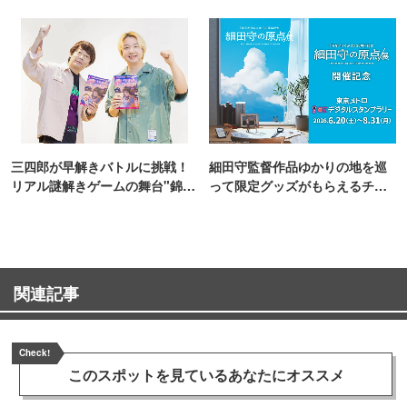
三四郎が早解きバトルに挑戦！
細田守監督作品ゆかりの地を巡
リアル謎解きゲームの舞台"錦糸
って限定グッズがもらえるチャ
町PARCO・楽天地"を巡る！
ンス！
関連記事
Check!
このスポットを見ている
あなたにオススメ