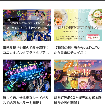
妖怪夏祭りや花火で夏を満喫！
17種類の彩り豊かなおばんざい
コニカミノルタプラネタリア
から自由にチョイス！
TOKYO
涼しく過ごせる東京ジョイポリ
錦糸町PARCOと楽天地を巡る謎
スで絶叫＆ホラーを満喫！
解き企画が開催！