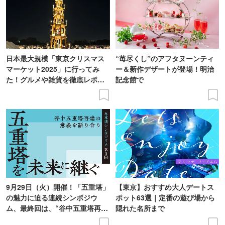
日本最大規模「東京クリスマス
“苺尽くし”のアフタヌーンティ
マーケット2025」に行ってみ
ー＆新作デザートが登場！明治
た！グルメや雑貨を徹底レポー
記念館で
ト
9月29日（火）開催！「五重塔」
【東京】おすすめ大人デートス
の魅力に迫る連続シンポジウ
ポット63選｜定番の遊び場から
ム、最終回は、“谷中五重塔再建
隠れた名所まで
の意義を語り合う”がテーマ