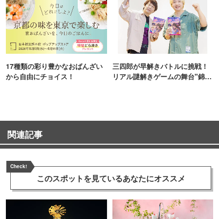
17種類の彩り豊かなおばんざい
三四郎が早解きバトルに挑戦！
から自由にチョイス！
リアル謎解きゲームの舞台"錦糸
町PARCO・楽天地"を巡る！
関連記事
Check!
このスポットを見ている
あなたにオススメ