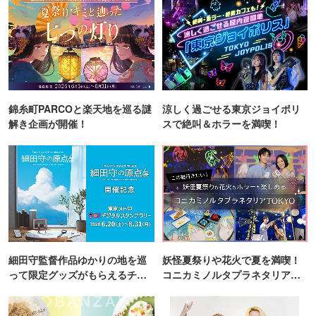
錦糸町PARCOと楽天地を巡る謎
涼しく過ごせる東京ジョイポリ
解き企画が開催！
スで絶叫＆ホラーを満喫！
細田守監督作品ゆかりの地を巡
妖怪夏祭りや花火で夏を満喫！
って限定グッズがもらえるチャ
コニカミノルタプラネタリア
ンス！
TOKYO