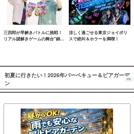
三四郎が早解きバトルに挑戦！
涼しく過ごせる東京ジョイポリ
リアル謎解きゲームの舞台"錦糸
スで絶叫＆ホラーを満喫！
町PARCO・楽天地"を巡る！
初夏に行きたい！2026年バーベキュー＆ビアガーデ
PR
ン