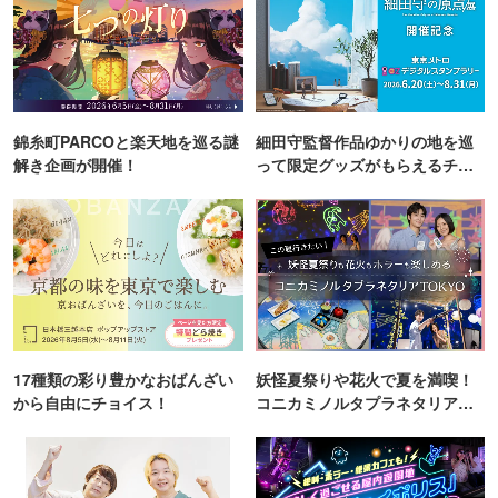
錦糸町PARCOと楽天地を巡る謎
細田守監督作品ゆかりの地を巡
解き企画が開催！
って限定グッズがもらえるチャ
ンス！
17種類の彩り豊かなおばんざい
妖怪夏祭りや花火で夏を満喫！
から自由にチョイス！
コニカミノルタプラネタリア
TOKYO