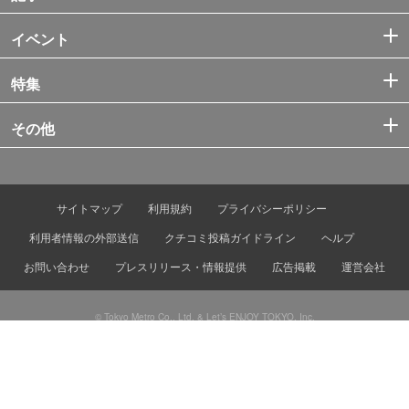
イベント
特集
その他
サイトマップ
利用規約
プライバシーポリシー
利用者情報の外部送信
クチコミ投稿ガイドライン
ヘルプ
お問い合わせ
プレスリリース・情報提供
広告掲載
運営会社
© Tokyo Metro Co., Ltd. & Let’s ENJOY TOKYO, Inc.