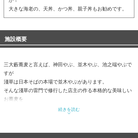
大きな海老の、天丼、かつ丼、親子丼もお勧めです。
施設概要
三大藪蕎麦と言えば、神田やぶ、並木やぶ、池之端やぶで
すが
淺草は日本そばの本場で並木やぶがあります。
そんな淺草の雷門で修行した店主の作る本格的な美味しい
お蕎麦を
食べられるお店が船橋の中山競馬場の近くにもあります。
続きを読む
鰹節の一度口にしたら忘れられないつゆの味。
ごま油で揚げたころもが絡みついた大きな海老天。
上天ざるはさらにサクサクの野菜天ぷらを添えた豪華さで