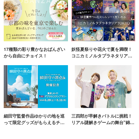
17種類の彩り豊かなおばんざい
妖怪夏祭りや花火で夏を満喫！
から自由にチョイス！
コニカミノルタプラネタリア
TOKYO
細田守監督作品ゆかりの地を巡
三四郎が早解きバトルに挑戦！
って限定グッズがもらえるチャ
リアル謎解きゲームの舞台"錦糸
ンス！
町PARCO・楽天地"を巡る！