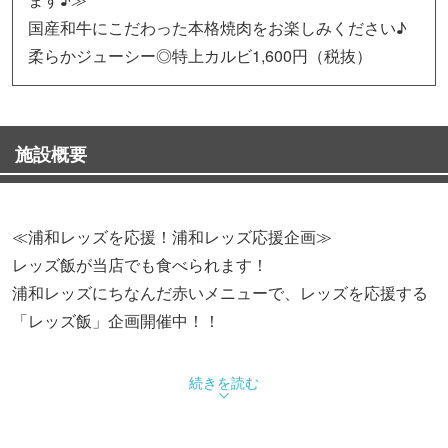
国産和牛にこだわった本格焼肉をお楽しみください♪
柔らかジューシー◎特上カルビ1,600円（税抜）
施設概要
≪浦和レッズを応援！浦和レッズ応援企画≫
レッズ飯が当店でも食べられます！
浦和レッズにちなんだ赤いメニューで、レッズを応援する
「レッズ飯」企画開催中！！
◆焼肉
続きを読む
米沢牛や前沢牛、肥後牛など、店長が厳選して仕入れた
その時期に美味しい国産牛をお楽しみいただけます。