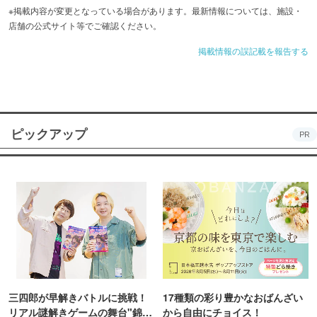
大人数でのご宴会には店舗貸切も◎28名様まで対応可能。
※掲載内容が変更となっている場合があります。最新情報については、施設・
店舗の公式サイト等でご確認ください。
掲載情報の誤記載を報告する
ピックアップ
PR
三四郎が早解きバトルに挑戦！
17種類の彩り豊かなおばんざい
リアル謎解きゲームの舞台"錦糸
から自由にチョイス！