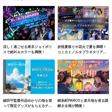
町PARCO・楽天地"を巡る！
涼しく過ごせる東京ジョイポリ
妖怪夏祭りや花火で夏を満喫！
スで絶叫＆ホラーを満喫！
コニカミノルタプラネタリア
TOKYO
細田守監督作品ゆかりの地を巡
錦糸町PARCOと楽天地を巡る謎
って限定グッズがもらえるチャ
解き企画が開催！
ンス！