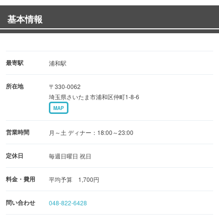
甘みと旨味を兼ね備えた上質なお肉を、ぜひご堪能くださ
基本情報
い！
◆サイドメニュー
焼肉のおともに、〆ものにぴったりな一品料理を35種以上
最寄駅
浦和駅
ご用意。
所在地
〒330-0062
素材と手仕込にこだわった逸品を、種類様々にご提供いた
埼玉県さいたま市浦和区仲町1-8-6
します。
MAP
◆ドリンク
営業時間
月～土 ディナー：18:00～23:00
焼肉には、飲み心地爽やかな「生ビール」450円～がおす
すめ！
定休日
毎週日曜日 祝日
その他、焼酎や日本酒など35種以上取り揃えております♪
料金・費用
平均予算 1,700円
◆店内
問い合わせ
048-822-6428
大衆酒場のような温かみ溢れるアットホーム空間。