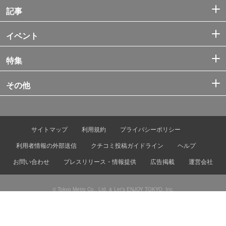
記事
イベント
特集
その他
サイトマップ
利用規約
プライバシーポリシー
利用者情報の外部送信
クチコミ投稿ガイドライン
ヘルプ
お問い合わせ
プレスリリース・情報提供
広告掲載
運営会社
© Tokyo Metro Co., Ltd. & Let’s ENJOY TOKYO, Inc.