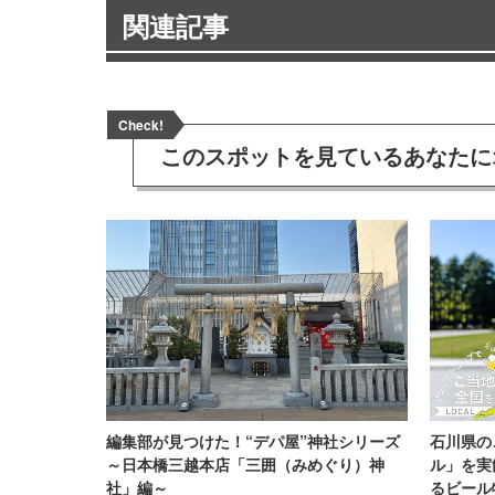
関連記事
Check!
このスポットを見ている
あなたに
編集部が見つけた！“デパ屋”神社シリーズ
石川県の
～日本橋三越本店「三囲（みめぐり）神
ル」を実
社」編～
るビール