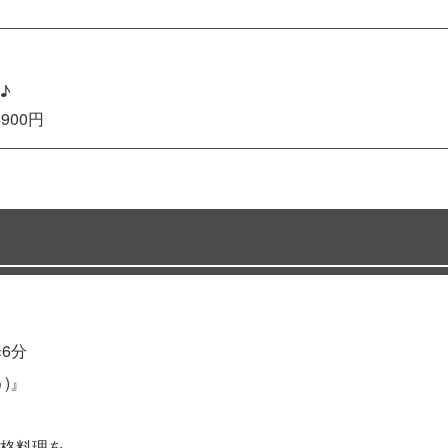
♪
900円
6分
)』
格料理を