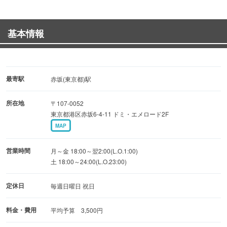
豚バラの間にタマネギを挟んだもので博多でネギ間といえ
ばこれを指すくらいです。
基本情報
まずは酢だれのキャベツとバラで焼酎を流し込む、それか
らが博多焼鳥のスタートです。
今宵はゆっくりお過ごしくださいませ。
最寄駅
赤坂(東京都)駅
Birds Akasaka オーナー 井原修
所在地
〒107-0052
東京都港区赤坂6-4-11 ドミ・エメロード2F
MAP
営業時間
月～金 18:00～翌2:00(L.O.1:00)
土 18:00～24:00(L.O.23:00)
定休日
毎週日曜日 祝日
料金・費用
平均予算 3,500円