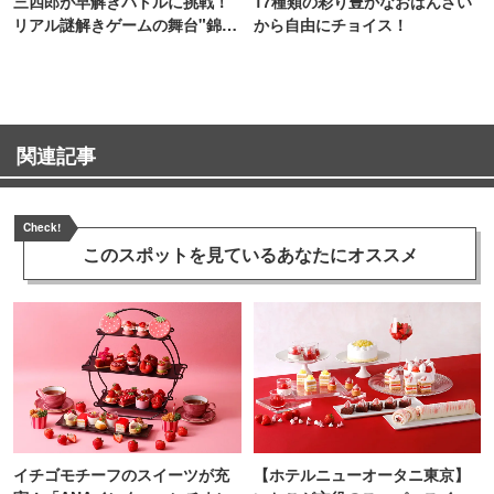
三四郎が早解きバトルに挑戦！
17種類の彩り豊かなおばんざい
リアル謎解きゲームの舞台"錦糸
から自由にチョイス！
町PARCO・楽天地"を巡る！
関連記事
Check!
このスポットを見ている
あなたにオススメ
イチゴモチーフのスイーツが充
【ホテルニューオータニ東京】