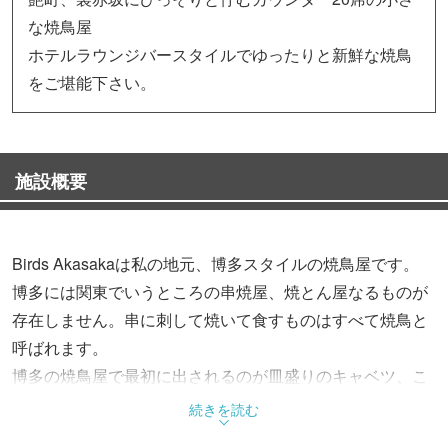
な焼鳥屋
ホテルラウンジバースタイルでゆったりと新鮮な焼鳥
をご堪能下さい。
施設概要
Birds Akasakaは私の地元、博多スタイルの焼鳥屋です。
博多には関東でいうところの串焼屋、焼とん屋なるものが
存在しません。串に刺して焼いて食すものはすべて焼鳥と
呼ばれます。
博多の焼鳥屋で最初に出されるのが皿盛りのキャベツ、こ
のキャベツにかかっている酢だれ、これが絶品。
続きを読む
そして博多っ子が焼鳥屋で一番に注文するのが「バラ」、