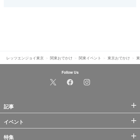
レッツエンジョイ東京
関東おでかけ
関東イベント
東京おでかけ
東
Follow Us
記事
イベント
特集