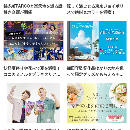
錦糸町PARCOと楽天地を巡る謎
涼しく過ごせる東京ジョイポリ
解き企画が開催！
スで絶叫＆ホラーを満喫！
妖怪夏祭りや花火で夏を満喫！
細田守監督作品ゆかりの地を巡
コニカミノルタプラネタリア
って限定グッズがもらえるチャ
TOKYO
ンス！