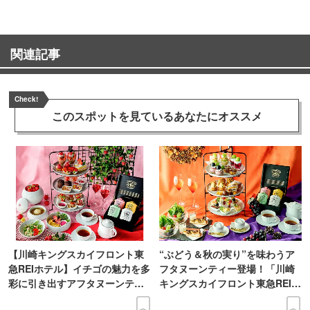
関連記事
Check!
このスポットを見ている
あなたにオススメ
【川崎キングスカイフロント東
“ぶどう＆秋の実り”を味わうア
急REIホテル】イチゴの魅力を多
フタヌーンティー登場！「川崎
彩に引き出すアフタヌーンティ
キングスカイフロント東急REIホ
ー登場
テル」で