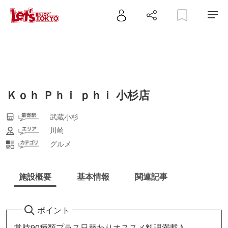
Ｋｏｈ Ｐｈｉ ｐｈｉ 小杉店
武蔵小杉
川崎
グルメ
施設概要
基本情報
関連記事
ポイント
常時90種類プラス日替わりオススメ料理満載♪