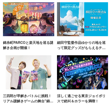
錦糸町PARCOと楽天地を巡る謎
細田守監督作品ゆかりの地を巡
解き企画が開催！
って限定グッズがもらえるチャ
ンス！
三四郎が早解きバトルに挑戦！
涼しく過ごせる東京ジョイポリ
リアル謎解きゲームの舞台"錦糸
スで絶叫＆ホラーを満喫！
町PARCO・楽天地"を巡る！