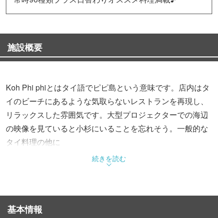
施設概要
Koh Phi phiとはタイ語でピピ島という意味です。店内はタ
イのビーチにあるような気取らないレストランを再現し、
リラックスした雰囲気です。大型プロジェクターでの海辺
の映像を見ていると小杉にいることを忘れそう。一般的な
タイ料理の他に
シーフード料理が盛り沢山！またタイビール、タイの酒や
続きを読む
トロピカルなシェイクetc お気入りのドリンクに出会える
かも。
基本情報