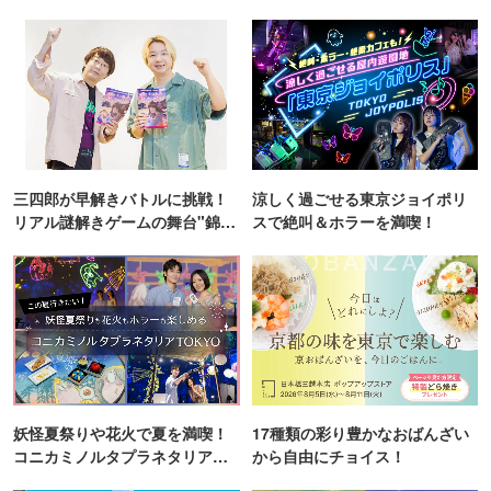
三四郎が早解きバトルに挑戦！
涼しく過ごせる東京ジョイポリ
リアル謎解きゲームの舞台"錦糸
スで絶叫＆ホラーを満喫！
町PARCO・楽天地"を巡る！
妖怪夏祭りや花火で夏を満喫！
17種類の彩り豊かなおばんざい
コニカミノルタプラネタリア
から自由にチョイス！
TOKYO