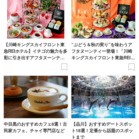
【川崎キングスカイフロント東
“ぶどう＆秋の実り”を味わうア
急REIホテル】イチゴの魅力を多
フタヌーンティー登場！「川崎
彩に引き出すアフタヌーンティ
キングスカイフロント東急REIホ
ー登場
テル」で
中目黒のおすすめカフェ8選！古
【品川】おすすめデートスポッ
民家カフェ、チャイ専門店など
ト18選！定番から話題のスポッ
トまで