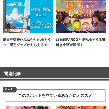
細田守監督作品ゆかりの地を巡
錦糸町PARCOと楽天地を巡る謎
って限定グッズがもらえるチャ
解き企画が開催！
ンス！
関連記事
Check!
このスポットを見ている
あなたにオススメ