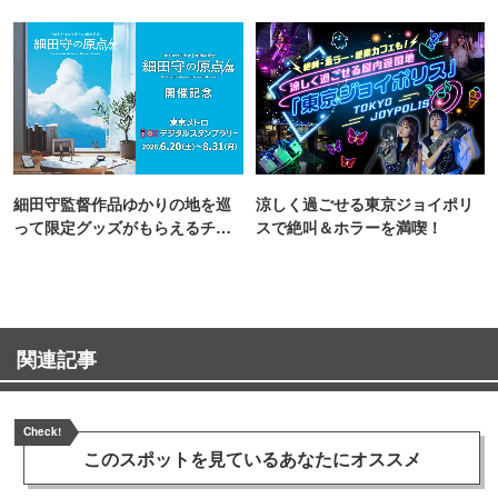
町PARCO・楽天地"を巡る！
細田守監督作品ゆかりの地を巡
涼しく過ごせる東京ジョイポリ
って限定グッズがもらえるチャ
スで絶叫＆ホラーを満喫！
ンス！
関連記事
Check!
このスポットを見ている
あなたにオススメ