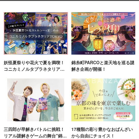
妖怪夏祭りや花火で夏を満喫！
錦糸町PARCOと楽天地を巡る謎
コニカミノルタプラネタリア
解き企画が開催！
TOKYO
三四郎が早解きバトルに挑戦！
17種類の彩り豊かなおばんざい
リアル謎解きゲームの舞台"錦糸
から自由にチョイス！