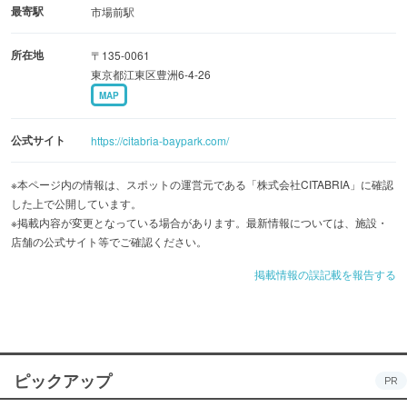
のコンテンツからDJ・音楽イベント、ビールフェスや日本
最寄駅
市場前駅
酒や焼酎を嗜むものまで、多彩なイベントが行われている
所在地
〒135-0061
ので、開催に合わせて立ち寄るのもオススメです。
東京都江東区豊洲6-4-26
MAP
公式サイト
https://citabria-baypark.com/
※本ページ内の情報は、スポットの運営元である「株式会社CITABRIA」に確認
した上で公開しています。
※掲載内容が変更となっている場合があります。最新情報については、施設・
店舗の公式サイト等でご確認ください。
掲載情報の誤記載を報告する
ピックアップ
PR