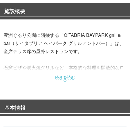
施設概要
豊洲ぐるり公園に隣接する「CITABRIA BAYPARK grill &
bar（サイタブリア ベイパーク グリルアンドバー）」は、
全席テラス席の屋外レストランです。
石窯ピザや炭火焼グリルなど、本格的な料理を開放的なロ
ケーションで楽しめます。季節ごとに変わる旬の野菜や海
続きを読む
鮮を使ったメニューや​オリジナルドリンクも人気です。屋
外なので愛犬を連れての食事も可能。湾岸エリアの眺望、
水辺の心地よい風を感じながらステキなひとときを過ごせ
基本情報
ます。
毎月イベントを開催しているのも同店の特徴。子ども向け