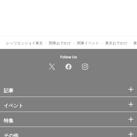
レッツエンジョイ東京
関東おでかけ
関東イベント
東京おでかけ
東
Follow Us
記事
イベント
特集
その他