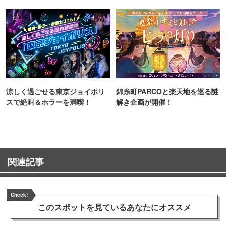
TOKYO
涼しく過ごせる東京ジョイポリ
錦糸町PARCOと楽天地を巡る謎
スで絶叫＆ホラーを満喫！
解き企画が開催！
関連記事
Check!
このスポットを見ている
あなたにオススメ