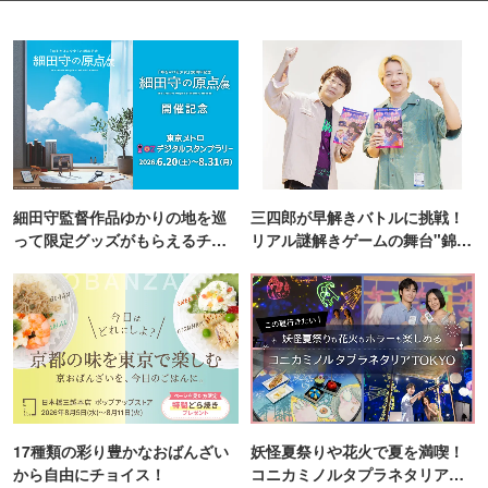
細田守監督作品ゆかりの地を巡
三四郎が早解きバトルに挑戦！
って限定グッズがもらえるチャ
リアル謎解きゲームの舞台"錦糸
ンス！
町PARCO・楽天地"を巡る！
17種類の彩り豊かなおばんざい
妖怪夏祭りや花火で夏を満喫！
から自由にチョイス！
コニカミノルタプラネタリア