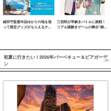
細田守監督作品ゆかりの地を巡
三四郎が早解きバトルに挑戦！
って限定グッズがもらえるチャ
リアル謎解きゲームの舞台"錦糸
ンス！
町PARCO・楽天地"を巡る！
初夏に行きたい！2026年バーベキュー＆ビアガーデ
PR
ン