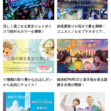
涼しく過ごせる東京ジョイポリ
妖怪夏祭りや花火で夏を満喫！
スで絶叫＆ホラーを満喫！
コニカミノルタプラネタリア
TOKYO
17種類の彩り豊かなおばんざい
錦糸町PARCOと楽天地を巡る謎
から自由にチョイス！
解き企画が開催！