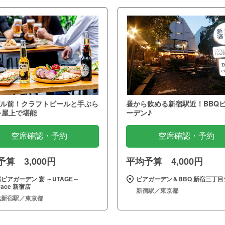
ル前！クラフトビールと手ぶら
昼から飲める新宿駅近！BBQ
を屋上で堪能
ーデン♪
空席確認・予約
空席確認・予約
算 3,000円
平均予算 4,000円
ビアガーデン 宴 ～UTAGE～
ビアガーデン＆BBQ 新宿三丁目
rrace 新宿店
新宿駅／東京都
武新宿駅／東京都