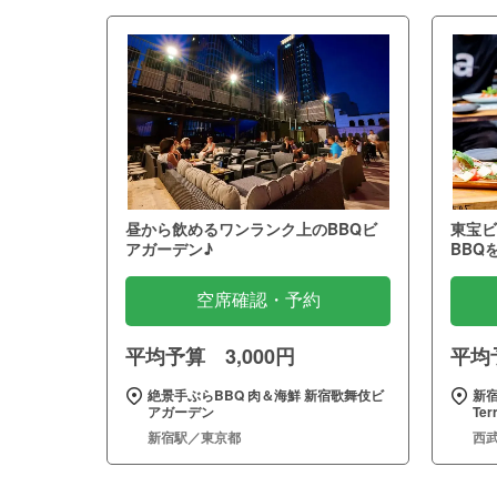
昼から飲めるワンランク上のBBQビ
東宝ビ
アガーデン♪
BBQ
空席確認・予約
平均予算 3,000円
平均予
絶景手ぶらBBQ 肉＆海鮮 新宿歌舞伎ビ
新宿
アガーデン
Te
新宿駅／東京都
西