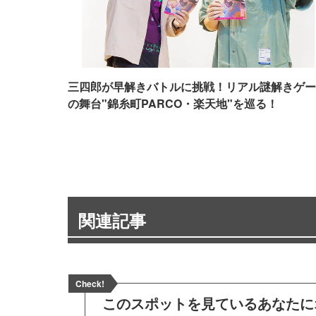
三四郎が早解きバトルに挑戦！リアル謎解きゲー
の舞台"錦糸町PARCO・楽天地"を巡る！
関連記事
Check!
このスポットを見ている
あなたに