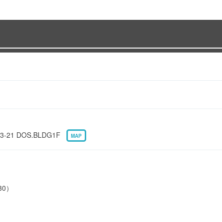
1 DOS.BLDG1F
MAP
30）