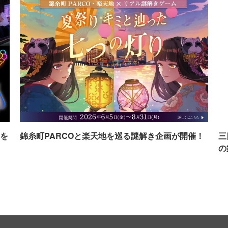
を
錦糸町PARCOと楽天地を巡る謎解き企画が開催！
三
の