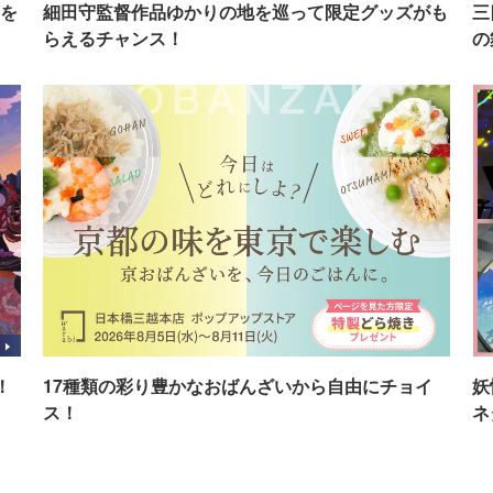
を
細田守監督作品ゆかりの地を巡って限定グッズがも
三
らえるチャンス！
の
！
17種類の彩り豊かなおばんざいから自由にチョイ
妖
ス！
ネ