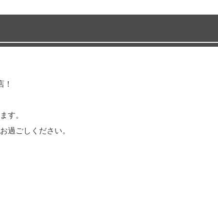
店！
ます。
お過ごしください。