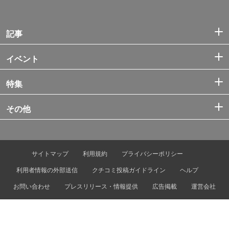
記事
イベント
特集
その他
サイトマップ
利用規約
プライバシーポリシー
利用者情報の外部送信
クチコミ投稿ガイドライン
ヘルプ
お問い合わせ
プレスリリース・情報提供
広告掲載
運営会社
© Tokyo Metro Co., Ltd. & Let’s ENJOY TOKYO, Inc.