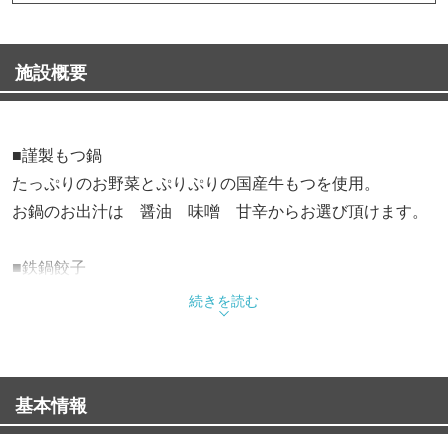
施設概要
■謹製もつ鍋
たっぷりのお野菜とぷりぷりの国産牛もつを使用。
お鍋のお出汁は 醤油 味噌 甘辛からお選び頂けます。
■鉄鍋餃子
博多風鉄鍋餃子は羽根つきで外はパリッ中はジュワッとジ
続きを読む
ューシーに。
■ネット予約でポイント使える・たまる！
基本情報
■歓迎会・送別会、会社宴会に是非◎