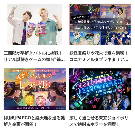
ンス！
三四郎が早解きバトルに挑戦！
妖怪夏祭りや花火で夏を満喫！
リアル謎解きゲームの舞台"錦糸
コニカミノルタプラネタリア
町PARCO・楽天地"を巡る！
TOKYO
錦糸町PARCOと楽天地を巡る謎
涼しく過ごせる東京ジョイポリ
解き企画が開催！
スで絶叫＆ホラーを満喫！