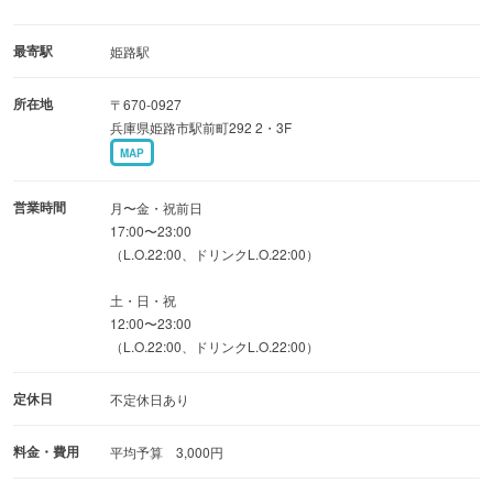
完全個室2名様からご用意！
4名様個室、8名様個室、10名様個室、20名様個室…最大70
最寄駅
姫路駅
名様で1フロア貸切！
所在地
〒670-0927
姫路駅近 個室居酒屋
兵庫県姫路市駅前町292 2・3F
MAP
営業時間
月〜金・祝前日
17:00〜23:00
（L.O.22:00、ドリンクL.O.22:00）
土・日・祝
12:00〜23:00
（L.O.22:00、ドリンクL.O.22:00）
定休日
不定休日あり
料金・費用
平均予算 3,000円