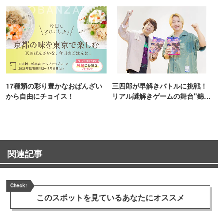
ンス！
17種類の彩り豊かなおばんざい
三四郎が早解きバトルに挑戦！
から自由にチョイス！
リアル謎解きゲームの舞台"錦糸
町PARCO・楽天地"を巡る！
関連記事
Check!
このスポットを見ている
あなたにオススメ