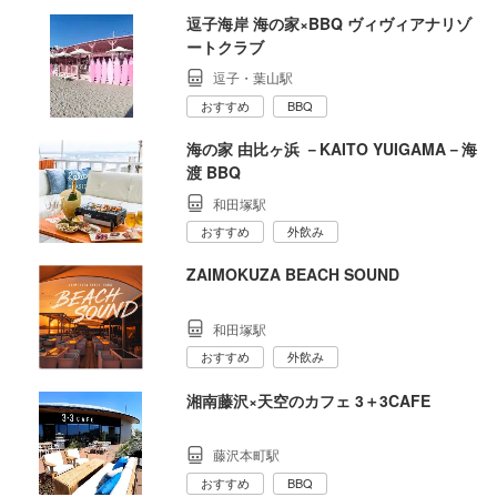
逗子海岸 海の家×BBQ ヴィヴィアナリゾ
ートクラブ
逗子・葉山駅
おすすめ
BBQ
海の家 由比ヶ浜 －KAITO YUIGAMA－海
渡 BBQ
和田塚駅
おすすめ
外飲み
ZAIMOKUZA BEACH SOUND
和田塚駅
おすすめ
外飲み
湘南藤沢×天空のカフェ 3＋3CAFE
藤沢本町駅
おすすめ
BBQ