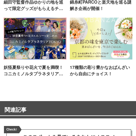
細田守監督作品ゆかりの地を巡
錦糸町PARCOと楽天地を巡る謎
って限定グッズがもらえるチャ
解き企画が開催！
ンス！
妖怪夏祭りや花火で夏を満喫！
17種類の彩り豊かなおばんざい
コニカミノルタプラネタリア
から自由にチョイス！
TOKYO
関連記事
Check!