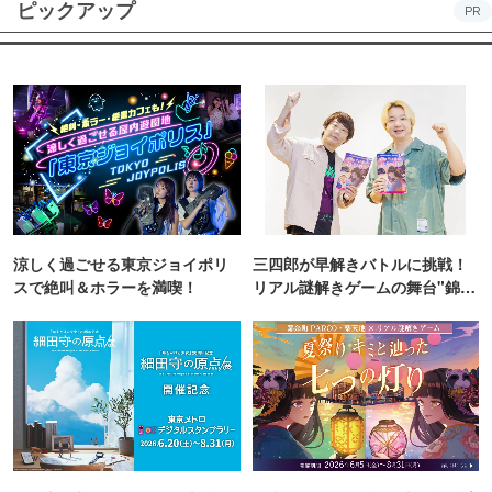
ピックアップ
PR
涼しく過ごせる東京ジョイポリ
三四郎が早解きバトルに挑戦！
スで絶叫＆ホラーを満喫！
リアル謎解きゲームの舞台"錦糸
町PARCO・楽天地"を巡る！