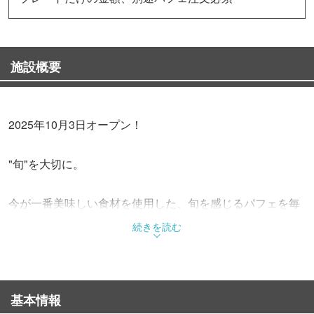
施設概要
2025年10月3日オープン！
"旬"を大切に。
今が一番美味しい食材を使用した、旬を感じるパフェを毎
月考案
続きを読む
四季を感じる魅力的なパフェを提供します。
層ごとに異なる味わいや食感を丁寧に重ね合わせ
基本情報
洗練された味わいをお楽しみいただけます。