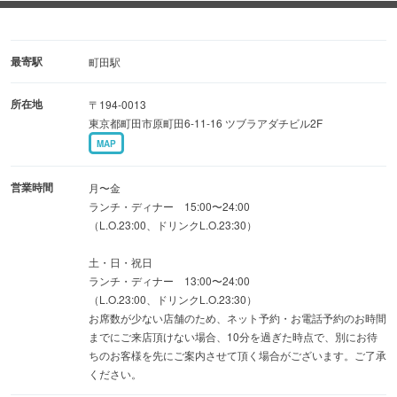
温かな電球の灯る落ち着いた空間で、
少し贅沢な大人のひとときをお過ごしください。
最寄駅
町田駅
所在地
〒194-0013
東京都町田市原町田6-11-16 ツブラアダチビル2F
MAP
営業時間
月〜金
ランチ・ディナー 15:00〜24:00
（L.O.23:00、ドリンクL.O.23:30）
土・日・祝日
ランチ・ディナー 13:00〜24:00
（L.O.23:00、ドリンクL.O.23:30）
お席数が少ない店舗のため、ネット予約・お電話予約のお時間
までにご来店頂けない場合、10分を過ぎた時点で、別にお待
ちのお客様を先にご案内させて頂く場合がございます。ご了承
ください。