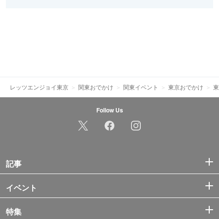
レッツエンジョイ東京
関東おでかけ
関東イベント
東京おでかけ
東
Follow Us
記事
イベント
特集