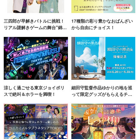
三四郎が早解きバトルに挑戦！
17種類の彩り豊かなおばんざい
リアル謎解きゲームの舞台"錦糸
から自由にチョイス！
町PARCO・楽天地"を巡る！
涼しく過ごせる東京ジョイポリ
細田守監督作品ゆかりの地を巡
スで絶叫＆ホラーを満喫！
って限定グッズがもらえるチャ
ンス！