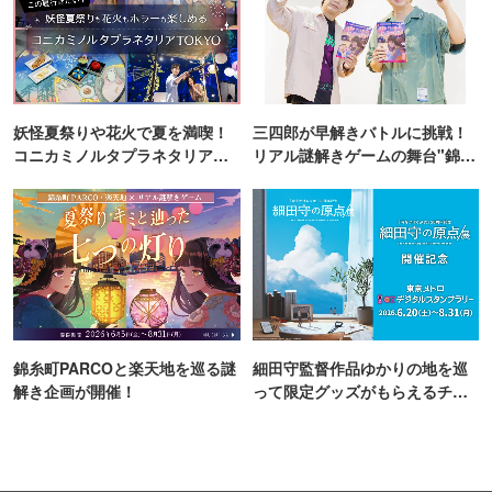
妖怪夏祭りや花火で夏を満喫！
三四郎が早解きバトルに挑戦！
コニカミノルタプラネタリア
リアル謎解きゲームの舞台"錦糸
TOKYO
町PARCO・楽天地"を巡る！
錦糸町PARCOと楽天地を巡る謎
細田守監督作品ゆかりの地を巡
解き企画が開催！
って限定グッズがもらえるチャ
ンス！