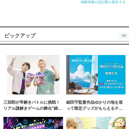
掲載情報の誤記載を報告する
ピックアップ
PR
三四郎が早解きバトルに挑戦！
細田守監督作品ゆかりの地を巡
リアル謎解きゲームの舞台"錦糸
って限定グッズがもらえるチャ
町PARCO・楽天地"を巡る！
ンス！