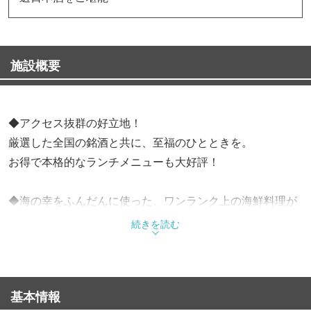
施設概要
◆アクセス抜群の好立地！
厳選した全国の銘酒と共に、至福のひとときを。
お得で本格的なランチメニューも大好評！
◆海の幸をふんだんに使った、ワンランク上の海鮮料理が
特徴
続きを読む
名物は、旬の魚介八種を豪華に盛り込んだ『どらばち盛
り』！
思わず驚く分厚さと鮮度、ボリュームが自慢です。
基本情報