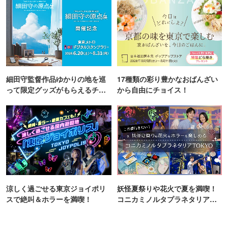
細田守監督作品ゆかりの地を巡
17種類の彩り豊かなおばんざい
って限定グッズがもらえるチャ
から自由にチョイス！
ンス！
涼しく過ごせる東京ジョイポリ
妖怪夏祭りや花火で夏を満喫！
スで絶叫＆ホラーを満喫！
コニカミノルタプラネタリア
TOKYO