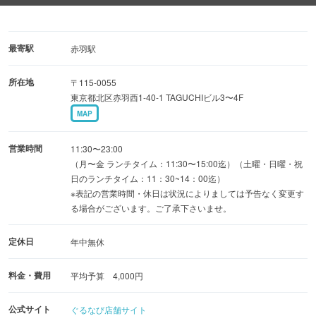
◆季節の味覚をふんだんに取り入れた限定料理！
定番の焼物、煮物、寿司まで、職人技が光る逸品揃い◎
最寄駅
赤羽駅
◆宴会・同窓会・女子会にもおすすめ
所在地
〒115-0055
木の温もり溢れる落ち着いた上品な和空間には、
東京都北区赤羽西1-40-1 TAGUCHIビル3〜4F
少人数から大人数まで対応可能な掘りごたつ個室を完備！
MAP
接待や会食、記念日、ご家族でのお食事、会社宴会など、
様々なシーンでご利用いただけます
営業時間
11:30〜23:00
飲み放題付きの宴会コースも各種ご用意！
（月〜金 ランチタイム：11:30〜15:00迄）（土曜・日曜・祝
日のランチタイム：11：30~14：00迄）
スタッフの心地良いサービスが居心地の良さを演出いたし
※表記の営業時間・休日は状況によりましては予告なく変更す
ます！
る場合がございます。ご了承下さいませ。
定休日
年中無休
料金・費用
平均予算 4,000円
公式サイト
ぐるなび店舗サイト