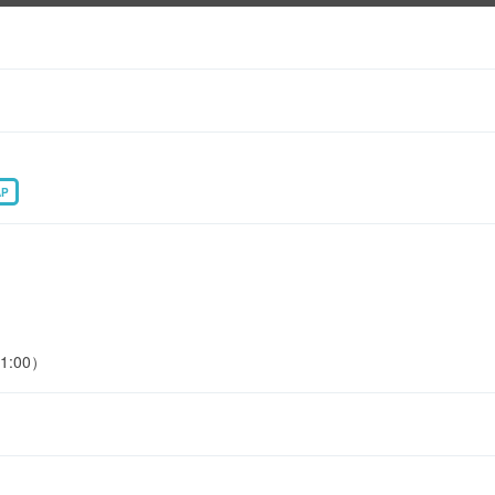
AP
1:00）