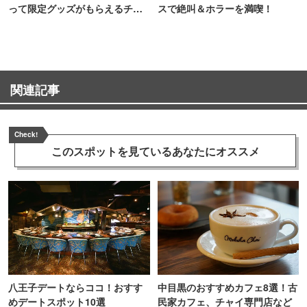
って限定グッズがもらえるチャ
スで絶叫＆ホラーを満喫！
ンス！
関連記事
Check!
このスポットを見ている
あなたにオススメ
八王子デートならココ！おすす
中目黒のおすすめカフェ8選！古
めデートスポット10選
民家カフェ、チャイ専門店など