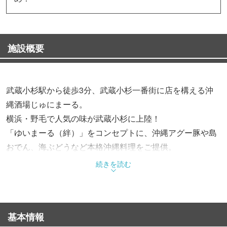
施設概要
武蔵小杉駅から徒歩3分、武蔵小杉一番街に店を構える沖
縄酒場じゅにまーる。
横浜・野毛で人気の味が武蔵小杉に上陸！
「ゆいまーる（絆）」をコンセプトに、沖縄アグー豚や島
おでん、海ぶどうなど本格沖縄料理をご提供。
オリオンビールや泡盛と共に、気軽に沖縄旅行気分を満喫
続きを読む
ください。
【ご宴会】
基本情報
沖縄料理を思う存分堪能できるコース2時間飲み放題付