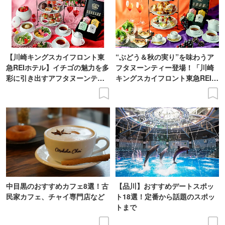
【川崎キングスカイフロント東
“ぶどう＆秋の実り”を味わうア
急REIホテル】イチゴの魅力を多
フタヌーンティー登場！「川崎
彩に引き出すアフタヌーンティ
キングスカイフロント東急REIホ
ー登場
テル」で
中目黒のおすすめカフェ8選！古
【品川】おすすめデートスポッ
民家カフェ、チャイ専門店など
ト18選！定番から話題のスポッ
トまで