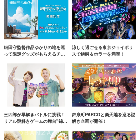
細田守監督作品ゆかりの地を巡
涼しく過ごせる東京ジョイポリ
って限定グッズがもらえるチャ
スで絶叫＆ホラーを満喫！
ンス！
三四郎が早解きバトルに挑戦！
錦糸町PARCOと楽天地を巡る謎
リアル謎解きゲームの舞台"錦糸
解き企画が開催！
町PARCO・楽天地"を巡る！