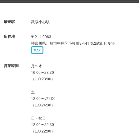
3,900円〜
乾杯オリオンビール付です！
最寄駅
武蔵小杉駅
【おすすめ】
所在地
〒211-0063
最初に食べて頂く「いきなり〆ステーキ」
神奈川県川崎市中原区小杉町3-441 第2武山ビル1F
なんと390円という驚きの価格でご提供しています。
MAP
柔らかな牛ハラミを甘辛い特製ダレで焼き上げ、熱々の鉄
板でご提供。
営業時間
月〜木
一口食べればやみつきになること間違いなし！
16:00〜23:30
（L.O.23:00）
土
12:00〜翌1:00
（L.O.24:30）
日・祝日
12:00〜22:30
（L.O.22:00）