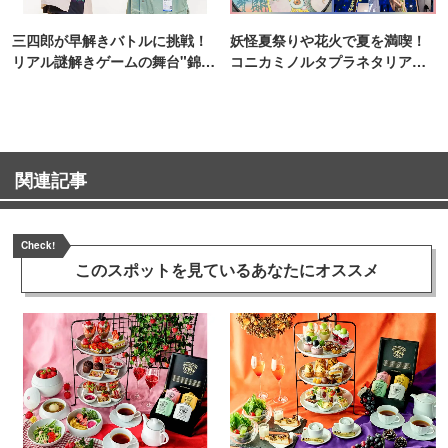
三四郎が早解きバトルに挑戦！
妖怪夏祭りや花火で夏を満喫！
リアル謎解きゲームの舞台"錦糸
コニカミノルタプラネタリア
町PARCO・楽天地"を巡る！
TOKYO
関連記事
Check!
このスポットを見ている
あなたにオススメ