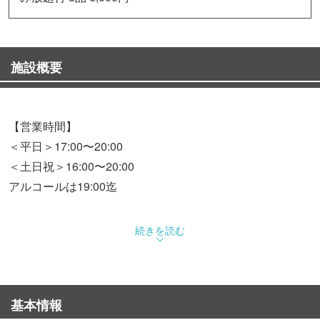
施設概要
【営業時間】
＜平日＞17:00〜20:00
＜土日祝＞16:00〜20:00
アルコールは19:00迄
【宴会コース】
続きを読む
北京のお肉を思う存分お得に堪能！マスターおまかせコー
ス 1.5H飲み放題付 8品 6,000円
北京のお肉を思う存分お得に堪能！マスターおまかせコー
基本情報
ス 8品 5,000円