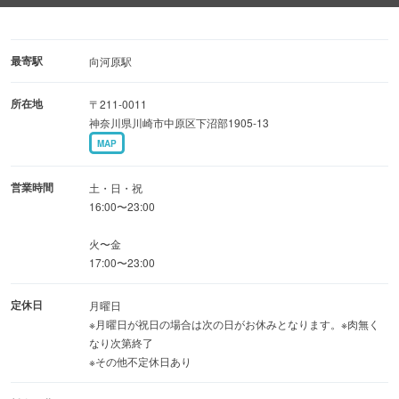
地元の人たちで賑わう焼肉のお店
いつも繁盛しており、お待ちいただくお客様もいらっしゃ
最寄駅
向河原駅
るほど…
所在地
〒211-0011
神奈川県川崎市中原区下沼部1905-13
＜多くの方に愛されているのには理由があります＞
MAP
◎ロース中心！リーズナブルな価格で提供
自信があるからこそ出せる、珍しい部位もあります。
営業時間
土・日・祝
安くてたくさん食べられるのでコストパフォーマンス抜
16:00〜23:00
群！
火〜金
名物の千切りキャベツは山盛り♪あっさりとお召し上がり
17:00〜23:00
いただけます。
定休日
月曜日
※月曜日が祝日の場合は次の日がお休みとなります。※肉無く
◎お酒の種類も豊富にご用意！
なり次第終了
お肉に合うビールやハイボールはもちろん
※その他不定休日あり
サワーやマッコリの種類もたくさんあります。