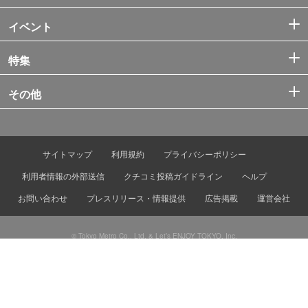
イベント
特集
その他
サイトマップ
利用規約
プライバシーポリシー
利用者情報の外部送信
クチコミ投稿ガイドライン
ヘルプ
お問い合わせ
プレスリリース・情報提供
広告掲載
運営会社
© Tokyo Metro Co., Ltd. & Let’s ENJOY TOKYO, Inc.