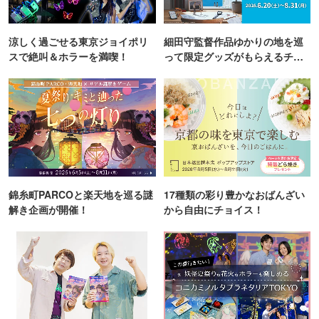
涼しく過ごせる東京ジョイポリ
細田守監督作品ゆかりの地を巡
スで絶叫＆ホラーを満喫！
って限定グッズがもらえるチャ
ンス！
錦糸町PARCOと楽天地を巡る謎
17種類の彩り豊かなおばんざい
解き企画が開催！
から自由にチョイス！