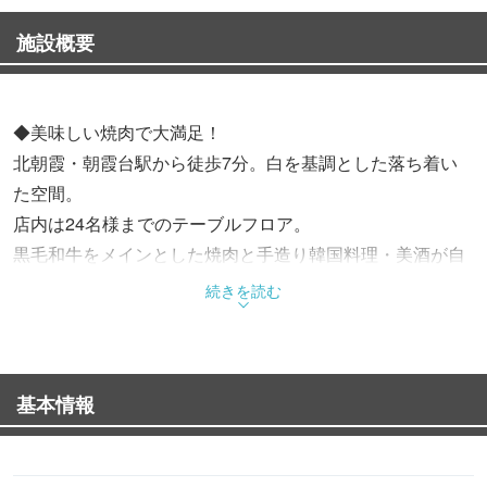
施設概要
◆美味しい焼肉で大満足！
北朝霞・朝霞台駅から徒歩7分。白を基調とした落ち着い
た空間。
店内は24名様までのテーブルフロア。
黒毛和牛をメインとした焼肉と手造り韓国料理・美酒が自
慢。
続きを読む
◆ご宴会コース
イチオシ！和牛カルビと逸品のコース
基本情報
⇒生ビールもOK飲み放題をプラス！
◆白を基調とした清潔な空間