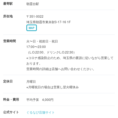
・2名様〜のテーブル席
最寄駅
朝霞台駅
・20名様〜貸切可◎
所在地
〒351-0022
埼玉県朝霞市東弁財3-17-16 1F
〜お客様へのお願い〜
MAP
当店では、食材の持ち込みやお預りはお断りしておりま
す。ご了承下さい。
営業時間
火〜日・祝前日・祝日
17:00〜23:00
（L.O.22:00、ドリンクL.O.22:30）
※コロナ感染防止のため、埼玉県の要請に従いながら営業して
おります。
営業時間の詳細は店舗へお問い合わせください。
定休日
月曜日
※月曜祝日の場合は営業し翌火曜休み
料金・費用
平均予算 4,000円
公式サイト
ぐるなび店舗サイト