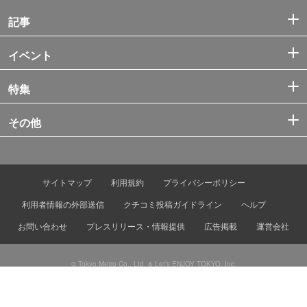
記事
イベント
特集
その他
サイトマップ
利用規約
プライバシーポリシー
利用者情報の外部送信
クチコミ投稿ガイドライン
ヘルプ
お問い合わせ
プレスリリース・情報提供
広告掲載
運営会社
© Tokyo Metro Co., Ltd. & Let’s ENJOY TOKYO, Inc.