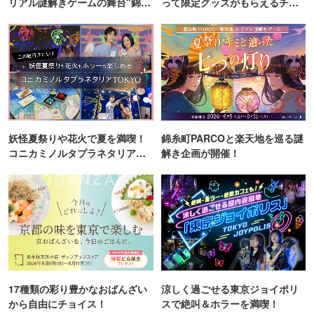
リアル謎解きゲームの舞台"錦糸
って限定グッズがもらえるチャ
町PARCO・楽天地"を巡る！
ンス！
妖怪夏祭りや花火で夏を満喫！
錦糸町PARCOと楽天地を巡る謎
コニカミノルタプラネタリア
解き企画が開催！
TOKYO
17種類の彩り豊かなおばんざい
涼しく過ごせる東京ジョイポリ
から自由にチョイス！
スで絶叫＆ホラーを満喫！